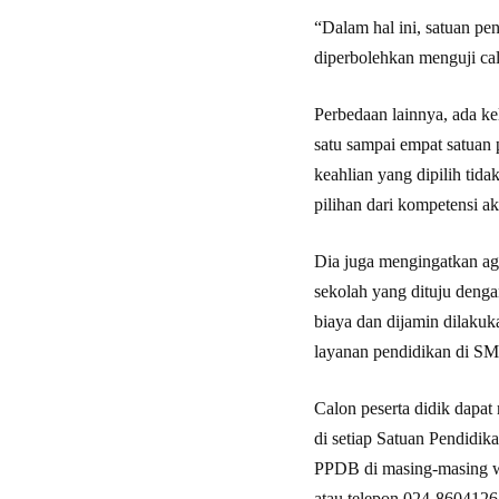
“Dalam hal ini, satuan pe
diperbolehkan menguji cal
Perbedaan lainnya, ada k
satu sampai empat satuan
keahlian yang dipilih tid
pilihan dari kompetensi a
Dia juga mengingatkan ag
sekolah yang dituju deng
biaya dan dijamin dilaku
layanan pendidikan di 
Calon peserta didik dapa
di setiap Satuan Pendidi
PPDB di masing-masing w
atau telepon 024-8604126