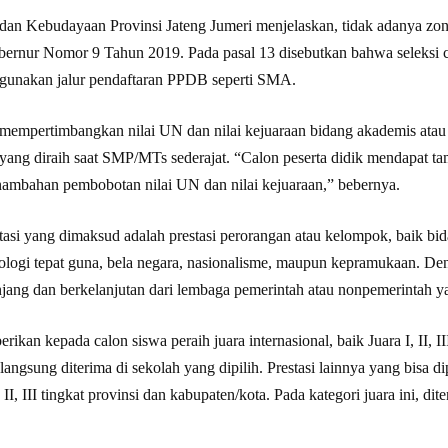
dan Kebudayaan Provinsi Jateng Jumeri menjelaskan, tidak adanya zo
bernur Nomor 9 Tahun 2019. Pada pasal 13 disebutkan bahwa seleksi ca
gunakan jalur pendaftaran PPDB seperti SMA.
 mempertimbangkan nilai UN dan nilai kejuaraan bidang akademis atau
 yang diraih saat SMP/MTs sederajat. “Calon peserta didik mendapat ta
nambahan pembobotan nilai UN dan nilai kejuaraan,” bebernya.
asi yang dimaksud adalah prestasi perorangan atau kelompok, baik bida
ologi tepat guna, bela negara, nasionalisme, maupun kepramukaan. Den
njang dan berkelanjutan dari lembaga pemerintah atau nonpemerintah 
rikan kepada calon siswa peraih juara internasional, baik Juara I, II, III
 langsung diterima di sekolah yang dipilih. Prestasi lainnya yang bisa d
I, II, III tingkat provinsi dan kabupaten/kota. Pada kategori juara ini, d