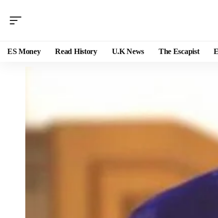
ES Money
Read History
U.K News
The Escapist
E