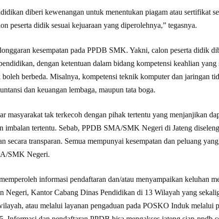
ndidikan diberi kewenangan untuk menentukan piagam atau sertifikat se
on peserta didik sesuai kejuaraan yang diperolehnya,” tegasnya.
elonggaran kesempatan pada PPDB SMK. Yakni, calon peserta didik dib
 pendidikan, dengan ketentuan dalam bidang kompetensi keahlian yang 
ak boleh berbeda. Misalnya, kompetensi teknik komputer dan jaringan 
kuntansi dan keuangan lembaga, maupun tata boga.
ar masyarakat tak terkecoh dengan pihak tertentu yang menjanjikan d
an imbalan tertentu. Sebab, PPDB SMA/SMK Negeri di Jateng diseleng
kan secara transparan. Semua mempunyai kesempatan dan peluang yan
SMA/SMK Negeri.
t memperoleh informasi pendaftaran dan/atau menyampaikan keluhan m
kan Negeri, Kantor Cabang Dinas Pendidikan di 13 Wilayah yang sek
ilayah, atau melalui layanan pengaduan pada POSKO Induk melalui 
5. Informasi dan pendaftaran PPDB bisa mengakses jateng.siap-ppdb.