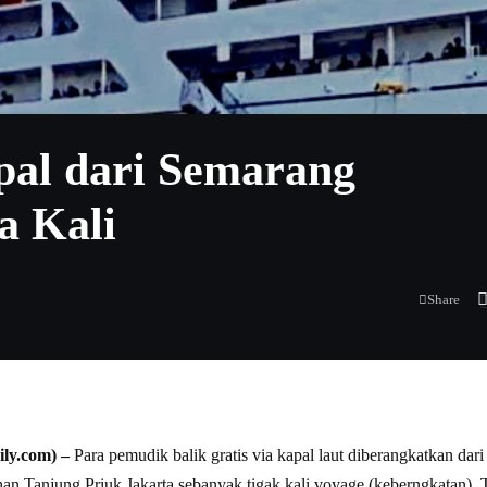
pal dari Semarang
a Kali
Share
ly.com) –
Para pemudik balik gratis via kapal laut diberangkatkan da
n Tanjung Priuk Jakarta sebanyak tigak kali voyage (keberngkatan). 