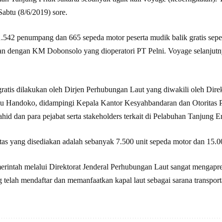
abtu (8/6/2019) sore.
 1.542 penumpang dan 665 sepeda motor peserta mudik balik gratis sep
tkan dengan KM Dobonsolo yang dioperatori PT Pelni. Voyage selanjutn
ratis dilakukan oleh Dirjen Perhubungan Laut yang diwakili oleh Direk
u Handoko, didampingi Kepala Kantor Kesyahbandaran dan Otoritas 
d dan para pejabat serta stakeholders terkait di Pelabuhan Tanjung 
itas yang disediakan adalah sebanyak 7.500 unit sepeda motor dan 15
intah melalui Direktorat Jenderal Perhubungan Laut sangat mengapres
telah mendaftar dan memanfaatkan kapal laut sebagai sarana transport