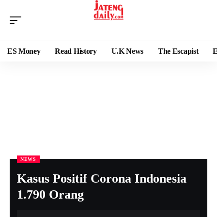
ES Money
Read History
U.K News
The Escapist
E
NEWS
Kasus Positif Corona Indonesia
1.790 Orang