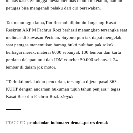
di atas kasir. Sehingga meski identitas belum diketahui, namun
petugas bisa mengenali pelaku dari ciri perawakan.
Tak menunggu lama,Tim Resmob dipimpin langsung Kasat
Reskrim AKP M Fachrur Rozi berhasil menangkap tersangka saat
melintas di kawasan Pecinan. Suyono pun tak dapat mengelak,
saat petugas menemukan barang bukti puluhan pak rokok
berbagai merek, materai 6000 sebanyak 100 lembar dan kartu
perdana delapan unit dan IDM voucher 50.000 sebanyak 24
lembar di dalam jok motor.
“Terbukti melakukan pencurian, tersangka dijerat pasal 363
KUHP dengan ancaman hukuman tujuh tahun penjara,” tegas
Kasat Reskrim Fachrur Rozi.
rie-yds
TAGGED:
pembobolan indomaret demak
polres demak