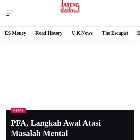
ES Money
Read History
U.K News
The Escapist
E
NEWS
PFA, Langkah Awal Atasi
Masalah Mental