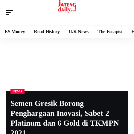
ES Money
Read History
U.K News
The Escapist
E
NEWS
Semen Gresik Borong
Penghargaan Inovasi, Sabet 2
Platinum dan 6 Gold di TKMPN
2021