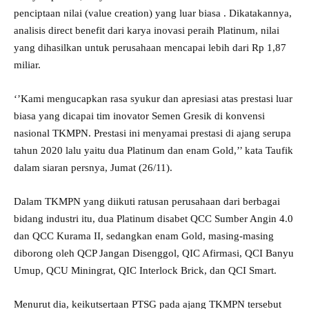
penciptaan nilai (value creation) yang luar biasa . Dikatakannya,
analisis direct benefit dari karya inovasi peraih Platinum, nilai
yang dihasilkan untuk perusahaan mencapai lebih dari Rp 1,87
miliar.
‘’Kami mengucapkan rasa syukur dan apresiasi atas prestasi luar
biasa yang dicapai tim inovator Semen Gresik di konvensi
nasional TKMPN. Prestasi ini menyamai prestasi di ajang serupa
tahun 2020 lalu yaitu dua Platinum dan enam Gold,’’ kata Taufik
dalam siaran persnya, Jumat (26/11).
Dalam TKMPN yang diikuti ratusan perusahaan dari berbagai
bidang industri itu, dua Platinum disabet QCC Sumber Angin 4.0
dan QCC Kurama II, sedangkan enam Gold, masing-masing
diborong oleh QCP Jangan Disenggol, QIC Afirmasi, QCI Banyu
Umup, QCU Miningrat, QIC Interlock Brick, dan QCI Smart.
Menurut dia, keikutsertaan PTSG pada ajang TKMPN tersebut