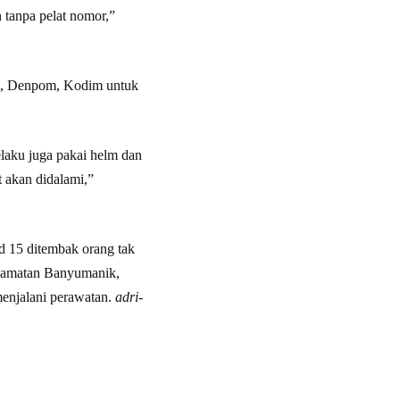
tanpa pelat nomor,”
am, Denpom, Kodim untuk
elaku juga pakai helm dan
 akan didalami,”
ud 15 ditembak orang tak
ecamatan Banyumanik,
enjalani perawatan.
adri-