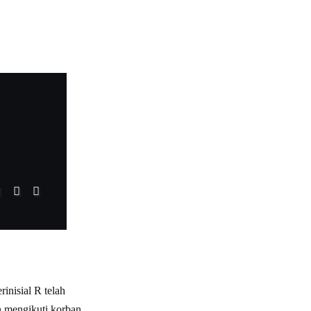
nisial R telah
n mengikuti korban