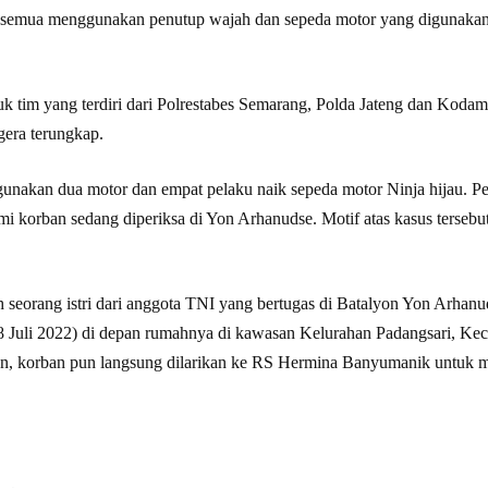
 semua menggunakan penutup wajah dan sepeda motor yang digunakan 
 tim yang terdiri dari Polrestabes Semarang, Polda Jateng dan Kod
gera terungkap.
gunakan dua motor dan empat pelaku naik sepeda motor Ninja hijau. P
 korban sedang diperiksa di Yon Arhanudse. Motif atas kasus tersebut
ah seorang istri dari anggota TNI yang bertugas di Batalyon Yon Arhan
18 Juli 2022) di depan rumahnya di kawasan Kelurahan Padangsari, K
an, korban pun langsung dilarikan ke RS Hermina Banyumanik untuk m