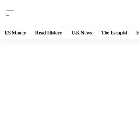
ES Money
Read History
U.K News
The Escapist
E