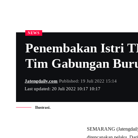
NEWS
Penembakan Istri T
Tim Gabungan Buru
Jatengdaily.com
Published: 19 Juli 2022 15:14
Last updated: 20 Juli 2022 10:17 10:17
Ilustrasi.
SEMARANG (Jatengdaily.co
direncanakan pelaku. Dari