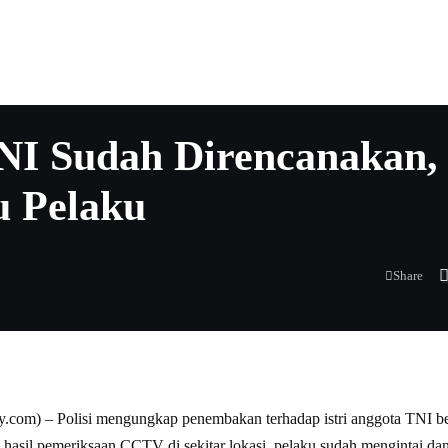
NI Sudah Direncanakan,
 Pelaku
Share
m) – Polisi mengungkap penembakan terhadap istri anggota TNI beri
 hasil pemeriksaan CCTV di sekitar lokasi, pelaku sudah mengintai da