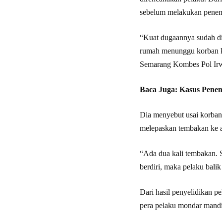
sebelum melakukan penem
“Kuat dugaannya sudah di
rumah menunggu korban ke
Semarang Kombes Pol Irw
Baca Juga:
Kasus Penem
Dia menyebut usai korban
melepaskan tembakan ke a
“Ada dua kali tembakan. S
berdiri, maka pelaku bali
Dari hasil penyelidikan p
pera pelaku mondar mandi