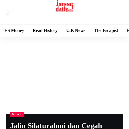
ES Money
Read History
U.K News
The Escapist
E
NEWS
Jalin Silaturahmi dan Cegah