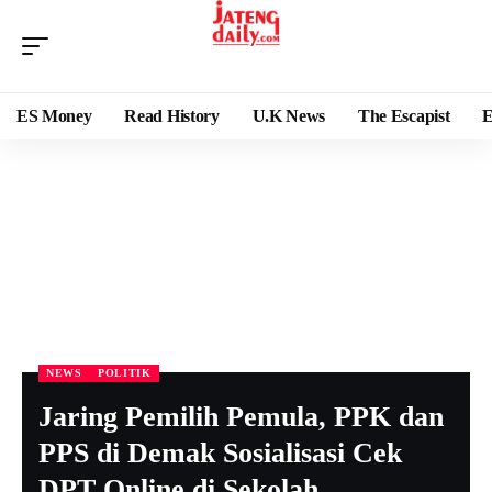
ES Money
Read History
U.K News
The Escapist
E
NEWS
POLITIK
Jaring Pemilih Pemula, PPK dan
PPS di Demak Sosialisasi Cek
DPT Online di Sekolah