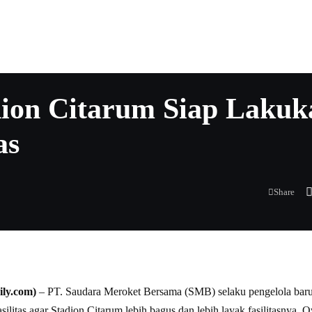
dion Citarum Siap Lakuk
as
Share
ly.com)
– PT. Saudara Meroket Bersama (SMB) selaku pengelola baru
litas agar Stadion Citarum lebih bagus dan lebih layak fasilitasnya