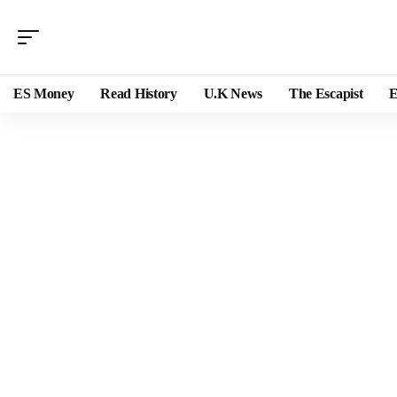
ES Money
Read History
U.K News
The Escapist
E