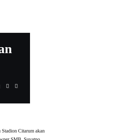
an
 Stadion Citarum akan
. Owner SMB, Suyatno