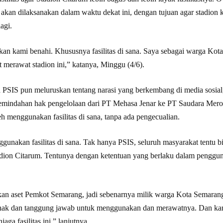
kan dilaksanakan dalam waktu dekat ini, dengan tujuan agar stadion
agi.
kan kami benahi. Khususnya fasilitas di sana. Saya sebagai warga Kot
 merawat stadion ini,” katanya, Minggu (4/6).
 PSIS pun meluruskan tentang narasi yang berkembang di media sosial,
pemindahan hak pengelolaan dari PT Mehasa Jenar ke PT Saudara Mer
 menggunakan fasilitas di sana, tanpa ada pengecualian.
ggunakan fasilitas di sana. Tak hanya PSIS, seluruh masyarakat tentu 
adion Citarum. Tentunya dengan ketentuan yang berlaku dalam penggu
an aset Pemkot Semarang, jadi sebenarnya milik warga Kota Semarang
hak dan tanggung jawab untuk menggunakan dan merawatnya. Dan kam
aga fasilitas ini,” lanjutnya.