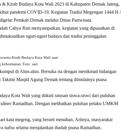
 & Kirab Budaya Kota Wali 2023 di Kabupaten Demak Jateng,
 akibat pandemi COVID-19. Kegiatan Tradisi Megengan 1444 H /
igelar Pemkab Demak melalui Dinas Pariwisata.
dah Cahya Rini menyampaikan, kegiatan yang dipusatkan di
imaksudkan nguri-nguri budaya dan tradisi peninggalan
 peserta Kirab Budaya Kota Wali saat
 kehormatan. Foto: sari
umpul di Alun-alun. Bersuka ria dengan menikmati hidangan
Takmir Masjid Agung Demak tentang dimulainya puasa
ya Kota Wali yang diikuti ratusan siswa-siswi dari puluhan
al Kuliner Ramadhan. Dengan melibatkan puluhan pelaku UMKM
ari kata megeng, yang berarti menahan. Artinya, masyarakat
hawa nafsu selama menjalankan ibadah puasa Ramadhan.