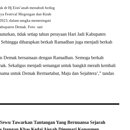
k dr Hj Eisti’anah menabuh bedug
ya Festival Megengan dan Kirab
2023, dalam rangka memeringati
abupaten Demak. Foto: sari
uturkan, tidak setiap tahun perayaan Hari Jadi Kabupaten
Sehingga diharapkan berkah Ramadhan juga menjadi berkah
aten Demak bersamaan dengan Ramadhan. Semoga berkah
. Sekaligus menjadi semangat untuk bangkit meraih kembali
ama untuk Demak Bermartabat, Maju dan Sejahtera’,” tandas
Sewu Tawarkan Tantangan Yang Bernuansa Sejarah
s Irengan Khas Kedai Aisyah Digemari Konsumen