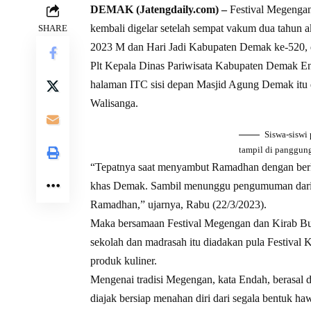
DEMAK (Jatengdaily.com) –
Festival Megengan
kembali digelar setelah sempat vakum dua tahun
SHARE
2023 M dan Hari Jadi Kabupaten Demak ke-520, d
Plt Kepala Dinas Pariwisata Kabupaten Demak En
halaman ITC sisi depan Masjid Agung Demak itu d
Walisanga.
Siswa-siswi
tampil di panggung
“Tepatnya saat menyambut Ramadhan dengan berk
khas Demak. Sambil menunggu pengumuman dari 
Ramadhan,” ujarnya, Rabu (22/3/2023).
Maka bersamaan Festival Megengan dan Kirab Buda
sekolah dan madrasah itu diadakan pula Festiv
produk kuliner.
Mengenai tradisi Megengan, kata Endah, berasal d
diajak bersiap menahan diri dari segala bentuk 