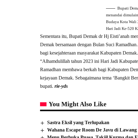
Bupati Dema
menandai dimulain
Budaya Kota Wali 
Hari Jadi Ke-520 K
Sementara itu, Bupati Demak dr Hj Eisti’anah men
Demak bersamaan dengan Bulan Suci Ramadhan. 
bagi kesejahteraan masyarakat Kabupaten Demak.
“Alhamdulillah tahun 2023 ini Hari Jadi Kabup
Ramadhan membawa berkah bagi Kabupaten Demak
kejayaan Demak. Sebagaimana tema ‘Bangkit Bers
bupati.
rie-yds
You Might Also Like
Sastra Eksil yang Terlupakan
Wahana Escape Room De Javu di Lawang 
Menu Berbuka Puasa, Takjil Kurma dan E