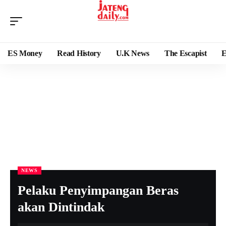
ES Money
Read History
U.K News
The Escapist
E
NEWS
Pelaku Penyimpangan Beras
akan Dintindak