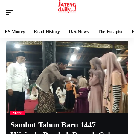
ES Money
Read History
U.K News
The Escapist
E
NEWS
Sambut Tahun Baru 1447