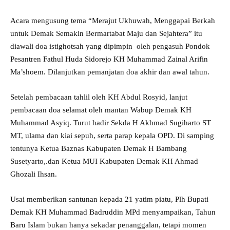
Acara mengusung tema “Merajut Ukhuwah, Menggapai Berkah
untuk Demak Semakin Bermartabat Maju dan Sejahtera” itu
diawali doa istighotsah yang dipimpin oleh pengasuh Pondok
Pesantren Fathul Huda Sidorejo KH Muhammad Zainal Arifin
Ma’shoem. Dilanjutkan pemanjatan doa akhir dan awal tahun.
Setelah pembacaan tahlil oleh KH Abdul Rosyid, lanjut
pembacaan doa selamat oleh mantan Wabup Demak KH
Muhammad Asyiq. Turut hadir Sekda H Akhmad Sugiharto ST
MT, ulama dan kiai sepuh, serta parap kepala OPD. Di samping
tentunya Ketua Baznas Kabupaten Demak H Bambang
Susetyarto,.dan Ketua MUI Kabupaten Demak KH Ahmad
Ghozali Ihsan.
Usai memberikan santunan kepada 21 yatim piatu, Plh Bupati
Demak KH Muhammad Badruddin MPd menyampaikan, Tahun
Baru Islam bukan hanya sekadar penanggalan, tetapi momen