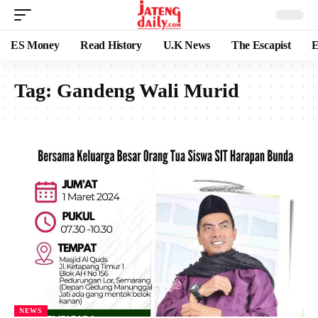
ES Money
Read History
U.K News
The Escapist
E
Tag:
Gandeng Wali Murid
NEWS