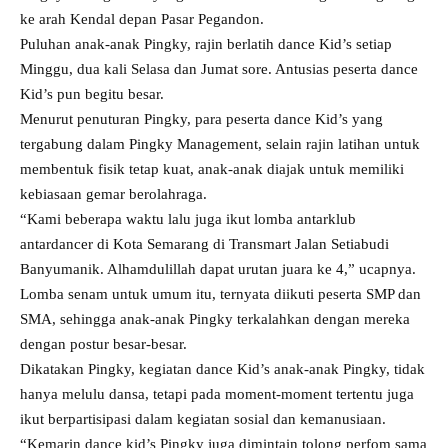
ke arah Kendal depan Pasar Pegandon.
Puluhan anak-anak Pingky, rajin berlatih dance Kid’s setiap
Minggu, dua kali Selasa dan Jumat sore. Antusias peserta dance
Kid’s pun begitu besar.
Menurut penuturan Pingky, para peserta dance Kid’s yang
tergabung dalam Pingky Management, selain rajin latihan untuk
membentuk fisik tetap kuat, anak-anak diajak untuk memiliki
kebiasaan gemar berolahraga.
“Kami beberapa waktu lalu juga ikut lomba antarklub
antardancer di Kota Semarang di Transmart Jalan Setiabudi
Banyumanik. Alhamdulillah dapat urutan juara ke 4,” ucapnya.
Lomba senam untuk umum itu, ternyata diikuti peserta SMP dan
SMA, sehingga anak-anak Pingky terkalahkan dengan mereka
dengan postur besar-besar.
Dikatakan Pingky, kegiatan dance Kid’s anak-anak Pingky, tidak
hanya melulu dansa, tetapi pada moment-moment tertentu juga
ikut berpartisipasi dalam kegiatan sosial dan kemanusiaan.
“Kemarin dance kid’s Pingky juga dimintain tolong perfom sama