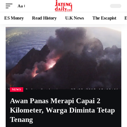
Aa
ES Money
Read History
U.K News
The Escapist
E
NEWS
Awan Panas Merapi Capai 2
Kilometer, Warga Diminta Tetap
Tenang