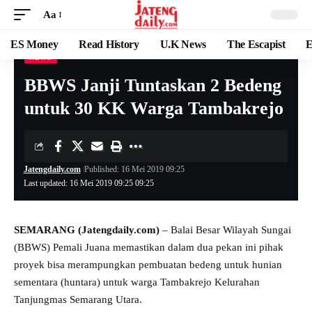
Aa
ES Money
Read History
U.K News
The Escapist
E
NEWS
BBWS Janji Tuntaskan 2 Bedeng
untuk 30 KK Warga Tambakrejo
Jatengdaily.com
Published: 16 Mei 2019 09:25
Last updated: 16 Mei 2019 09:25 09:25
SEMARANG (Jatengdaily.com)
– Balai Besar Wilayah Sungai
(BBWS) Pemali Juana memastikan dalam dua pekan ini pihak
proyek bisa merampungkan pembuatan bedeng untuk hunian
sementara (huntara) untuk warga Tambakrejo Kelurahan
Tanjungmas Semarang Utara.