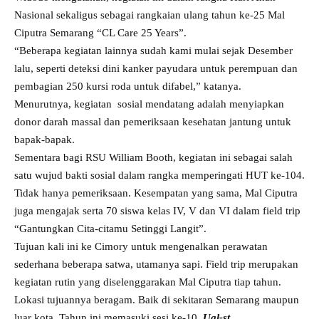
Nasional sekaligus sebagai rangkaian ulang tahun ke-25 Mal
Ciputra Semarang “CL Care 25 Years”.
“Beberapa kegiatan lainnya sudah kami mulai sejak Desember
lalu, seperti deteksi dini kanker payudara untuk perempuan dan
pembagian 250 kursi roda untuk difabel,” katanya.
Menurutnya, kegiatan sosial mendatang adalah menyiapkan
donor darah massal dan pemeriksaan kesehatan jantung untuk
bapak-bapak.
Sementara bagi RSU William Booth, kegiatan ini sebagai salah
satu wujud bakti sosial dalam rangka memperingati HUT ke-104.
Tidak hanya pemeriksaan. Kesempatan yang sama, Mal Ciputra
juga mengajak serta 70 siswa kelas IV, V dan VI dalam field trip
“Gantungkan Cita-citamu Setinggi Langit”.
Tujuan kali ini ke Cimory untuk mengenalkan perawatan
sederhana beberapa satwa, utamanya sapi. Field trip merupakan
kegiatan rutin yang diselenggarakan Mal Ciputra tiap tahun.
Lokasi tujuannya beragam. Baik di sekitaran Semarang maupun
luar kota. Tahun ini memasuki sesi ke-10.
Ugl-st