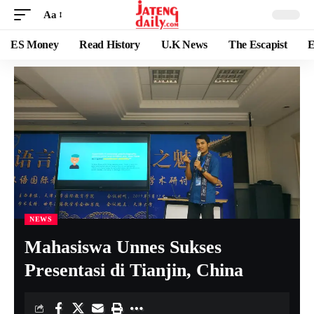
Aa
ES Money
Read History
U.K News
The Escapist
E
NEWS
Mahasiswa Unnes Sukses
Presentasi di Tianjin, China