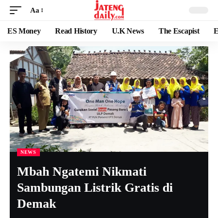
Aa
ES Money
Read History
U.K News
The Escapist
E
NEWS
Mbah Ngatemi Nikmati
Sambungan Listrik Gratis di
Demak