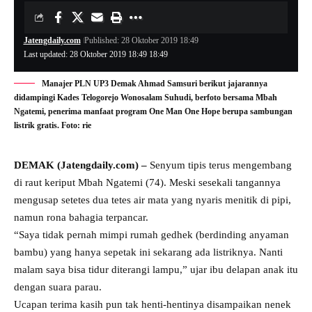
Jatengdaily.com
Published: 28 Oktober 2019 18:49
Last updated: 28 Oktober 2019 18:49 18:49
Manajer PLN UP3 Demak Ahmad Samsuri berikut jajarannya
didampingi Kades Telogorejo Wonosalam Suhudi, berfoto bersama Mbah
Ngatemi, penerima manfaat program One Man One Hope berupa sambungan
listrik gratis. Foto: rie
DEMAK (Jatengdaily.com) –
Senyum tipis terus mengembang
di raut keriput Mbah Ngatemi (74). Meski sesekali tangannya
mengusap setetes dua tetes air mata yang nyaris menitik di pipi,
namun rona bahagia terpancar.
“Saya tidak pernah mimpi rumah gedhek (berdinding anyaman
bambu) yang hanya sepetak ini sekarang ada listriknya. Nanti
malam saya bisa tidur diterangi lampu,” ujar ibu delapan anak itu
dengan suara parau.
Ucapan terima kasih pun tak henti-hentinya disampaikan nenek