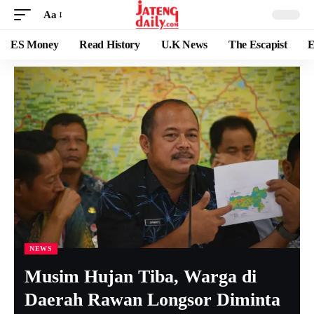
Aa
ES Money
Read History
U.K News
The Escapist
E
NEWS
Musim Hujan Tiba, Warga di
Daerah Rawan Longsor Diminta