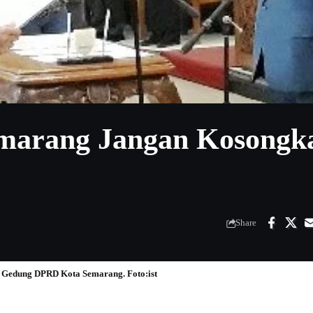
marang Jangan Kosongk
Share
 Gedung DPRD Kota Semarang. Foto:ist