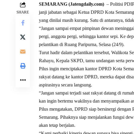
SEMARANG (Jatengdaily.com)
– Politisi PDI
janji jabatan sebagai Ketua DPRD Kota Semarang
SHARE
yang dinilai masih kurang. Satu di antaranya, t
“Jangan sampai empat pimpinan dewan meninggalk
pergi, anggota pergi, sehingga kantor sepi. Ke depa
pelantikan di Ruang Paripurna, Selasa (24/9).
Turut hadir dalam pelantikan tersebut, Walikota
Rahayu, Kepala SKPD, tamu undangan serta perw
Pilus ingin menciptakan kantor DPRD Kota Semara
rakyat datang ke kantor DPRD, mereka dapat dis
aspirasinya secara langsung.
“Jangan sampai terjadi saat rakyat datang di ruma
kan ingin bertemu wakilnya dan menyampaikan asp
Pilus mengatakan, DPRD siap bersinergi dengan
Semarang. Pihaknya siap menjalankan fungsi dewa
akan tetap berjalan.
“Kami perbaiki kinerja dewan supaya bisa sinergi