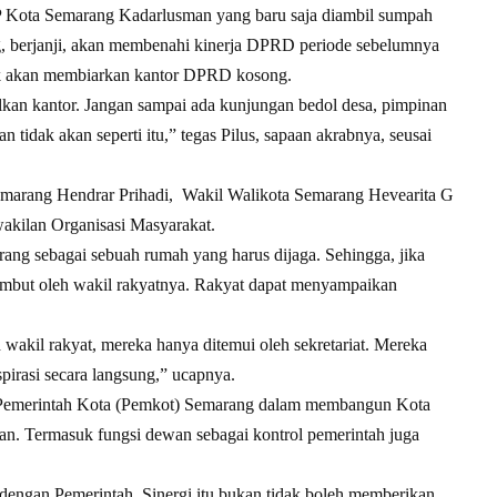
P Kota Semarang Kadarlusman yang baru saja diambil sumpah
, berjanji, akan membenahi kinerja DPRD periode sebelumnya
idak akan membiarkan kantor DPRD kosong.
an kantor. Jangan sampai ada kunjungan bedol desa, pimpinan
n tidak akan seperti itu,” tegas Pilus, sapaan akrabnya, seusai
 Semarang Hendrar Prihadi, Wakil Walikota Semarang Hevearita G
akilan Organisasi Masyarakat.
ng sebagai sebuah rumah yang harus dijaga. Sehingga, jika
ambut oleh wakil rakyatnya. Rakyat dapat menyampaikan
h wakil rakyat, mereka hanya ditemui oleh sekretariat. Mereka
irasi secara langsung,” ucapnya.
 Pemerintah Kota (Pemkot) Semarang dalam membangun Kota
n. Termasuk fungsi dewan sebagai kontrol pemerintah juga
 dengan Pemerintah. Sinergi itu bukan tidak boleh memberikan