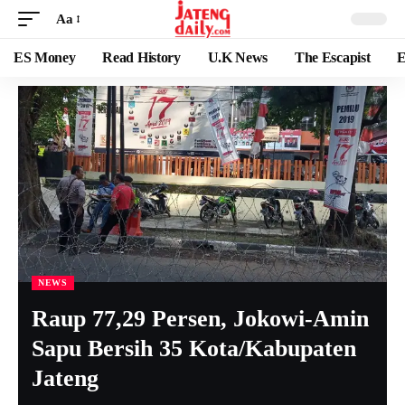
Aa
ES Money
Read History
U.K News
The Escapist
E
NEWS
Raup 77,29 Persen, Jokowi-Amin
Sapu Bersih 35 Kota/Kabupaten
Jateng