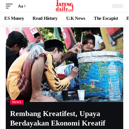
Aa
ES Money
Read History
U.K News
The Escapist
E
NEWS
Rembang Kreatifest, Upaya
Berdayakan Ekonomi Kreatif