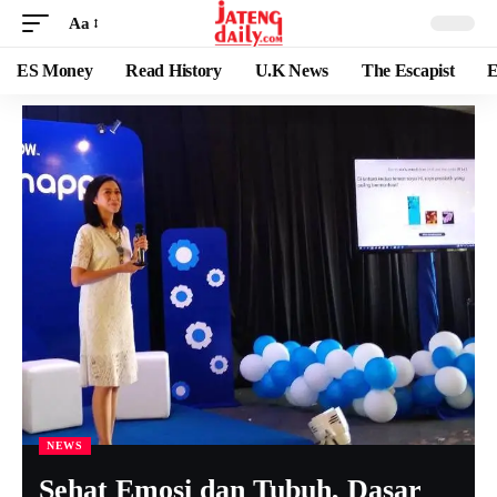
Aa
ES Money
Read History
U.K News
The Escapist
E
NEWS
Sehat Emosi dan Tubuh, Dasar