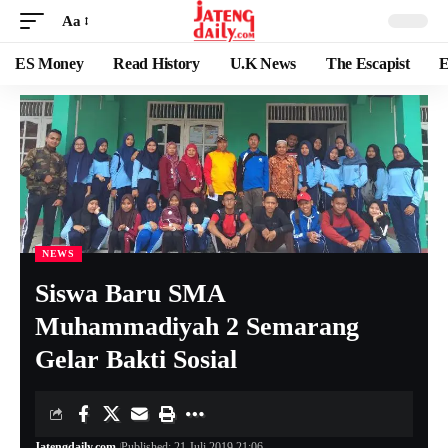
Aa
ES Money
Read History
U.K News
The Escapist
E
NEWS
Siswa Baru SMA
Muhammadiyah 2 Semarang
Gelar Bakti Sosial
Jatengdaily.com
Published: 21 Juli 2019 21:06