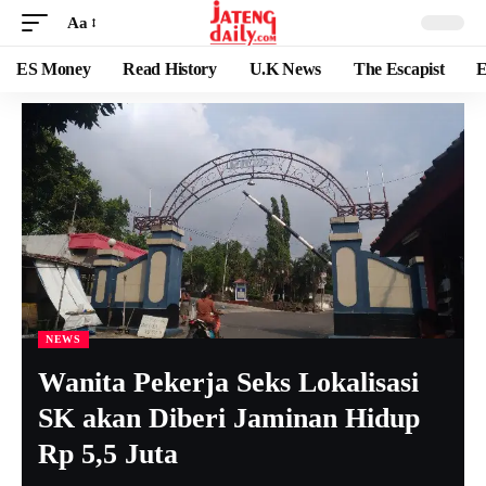
Aa
ES Money
Read History
U.K News
The Escapist
E
NEWS
Wanita Pekerja Seks Lokalisasi
SK akan Diberi Jaminan Hidup
Rp 5,5 Juta