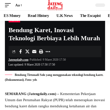
Aa
ES Money
Read History
U.K News
The Escapist
E
NEWS
Bendung Karet, Inovasi
Teknologi Berbiaya Lebih Murah
Jatengdaily.com
Published: 9 Maret 2020 17:50
Last updated: 9 Maret 2020 17:50 17:50
Bendung Tirtonadi Solo yang menggunakan teknologi bendung karet.
(Dokumentasi). Foto: yds
SEMARANG (Jatengdaily.com) –
Kementerian Pekerjaan
Umum dan Perumahan Rakyat (PUPR) telah menerapkan inovasi
bendung karet dalam rangka mendukung ketahanan air dan