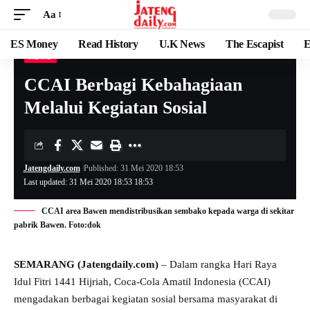
Aa
ES Money
Read History
U.K News
The Escapist
E
NEWS
CCAI Berbagi Kebahagiaan
Melalui Kegiatan Sosial
Jatengdaily.com
Published: 31 Mei 2020 18:53
Last updated: 31 Mei 2020 18:53 18:53
CCAI area Bawen mendistribusikan sembako kepada warga di sekitar
pabrik Bawen. Foto:dok
SEMARANG (Jatengdaily.com)
– Dalam rangka Hari Raya
Idul Fitri 1441 Hijriah, Coca-Cola Amatil Indonesia (CCAI)
mengadakan berbagai kegiatan sosial bersama masyarakat di