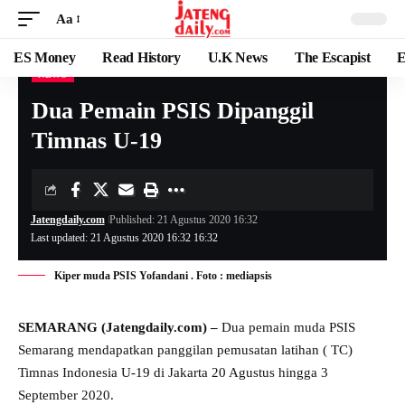
Aa
ES Money
Read History
U.K News
The Escapist
E
NEWS
Dua Pemain PSIS Dipanggil
Timnas U-19
Jatengdaily.com
Published: 21 Agustus 2020 16:32
Last updated: 21 Agustus 2020 16:32 16:32
Kiper muda PSIS Yofandani . Foto : mediapsis
SEMARANG (Jatengdaily.com) –
Dua pemain muda PSIS
Semarang mendapatkan panggilan pemusatan latihan ( TC)
Timnas Indonesia U-19 di Jakarta 20 Agustus hingga 3
September 2020.