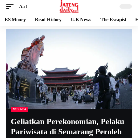
Aa
ES Money
Read History
U.K News
The Escapist
E
WISATA
Geliatkan Perekonomian, Pelaku
Pariwisata di Semarang Peroleh