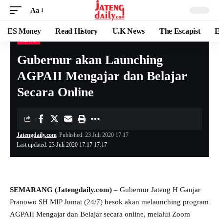
Aa
ES Money
Read History
U.K News
The Escapist
E
NEWS
Gubernur akan Launching
AGPAII Mengajar dan Belajar
Secara Online
Jatengdaily.com
Published: 23 Juli 2020 17:17
Last updated: 23 Juli 2020 17:17 17:17
SEMARANG (Jatengdaily.com)
– Gubernur Jateng H Ganjar
Pranowo SH MIP Jumat (24/7) besok akan melaunching program
AGPAII Mengajar dan Belajar secara online, melalui Zoom