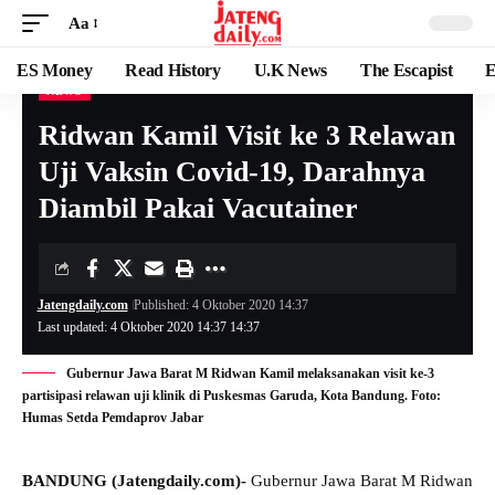
Aa
ES Money
Read History
U.K News
The Escapist
E
NEWS
Ridwan Kamil Visit ke 3 Relawan
Uji Vaksin Covid-19, Darahnya
Diambil Pakai Vacutainer
Jatengdaily.com
Published: 4 Oktober 2020 14:37
Last updated: 4 Oktober 2020 14:37 14:37
Gubernur Jawa Barat M Ridwan Kamil melaksanakan visit ke-3
partisipasi relawan uji klinik di Puskesmas Garuda, Kota Bandung. Foto:
Humas Setda Pemdaprov Jabar
BANDUNG (Jatengdaily.com)-
Gubernur Jawa Barat M Ridwan