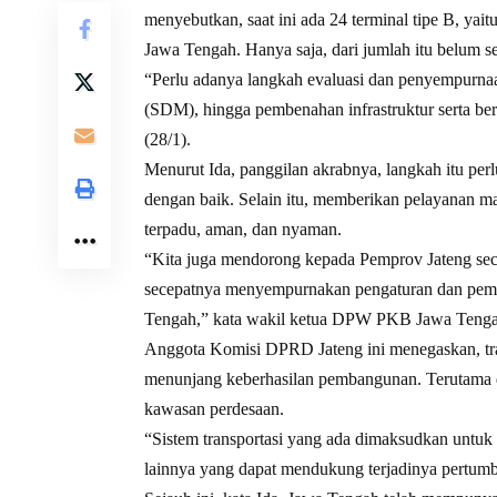
menyebutkan, saat ini ada 24 terminal tipe B, yai
Jawa Tengah. Hanya saja, dari jumlah itu belum 
“Perlu adanya langkah evaluasi dan penyempurnaa
(SDM), hingga pembenahan infrastruktur serta berb
(28/1).
Menurut Ida, panggilan akrabnya, langkah itu perl
dengan baik. Selain itu, memberikan pelayanan m
terpadu, aman, dan nyaman.
“Kita juga mendorong kepada Pemprov Jateng sec
secepatnya menyempurnakan pengaturan dan pemba
Tengah,” kata wakil ketua DPW PKB Jawa Tengah
Anggota Komisi DPRD Jateng ini menegaskan, tra
menunjang keberhasilan pembangunan. Terutama 
kawasan perdesaan.
“Sistem transportasi yang ada dimaksudkan untu
lainnya yang dapat mendukung terjadinya pertumb