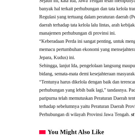
Sejauh ini, kata Ida, Jawa Tengah telah mempuny
banyak hal terkait perhubungan dan tata kelola tran
Regulasi yang tertuang dalam peraturan daerah (
daerah terhadap tata kelola lalu lintas, arah kebijak
manajemen perhubungan di provinsi ini.
“Keberadaan Perda ini sangat penting, untuk men
memacu pertumbuhan ekonomi yang mensejahterakan
Jepara, Kudus) ini.
Sehingga, lanjut Ida, pengelolaan langsung maup
bidang, semata-mata demi kesejahteraan masyarak
“Tentunya harus dikelola dengan baik dan terencan
perhubungan yang lebih baik lagi,” tandasnya. P
paripurna telah memutuskan Peraturan Daerah te
terhadap sebelumnya yaitu Peraturan Daerah Pro
Perhubungan di wilayah Provinsi Jawa Tengah.
st
You Might Also Like