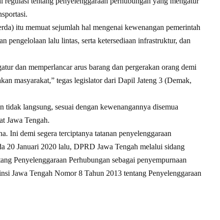
ai regulasi tentang penyelenggaraan perhubungan yang mengatur
sportasi.
Perda) itu memuat sejumlah hal mengenai kewenangan pemerintah
an pengelolaan lalu lintas, serta ketersediaan infrastruktur, dan
gatur dan memperlancar arus barang dan pergerakan orang demi
 masyarakat,” tegas legislator dari Dapil Jateng 3 (Demak,
un tidak langsung, sesuai dengan kewenangannya disemua
at Jawa Tengah.
a. Ini demi segera terciptanya tatanan penyelenggaraan
ada 20 Januari 2020 lalu, DPRD Jawa Tengah melalui sidang
ntang Penyelenggaraan Perhubungan sebagai penyempurnaan
vinsi Jawa Tengah Nomor 8 Tahun 2013 tentang Penyelenggaraan