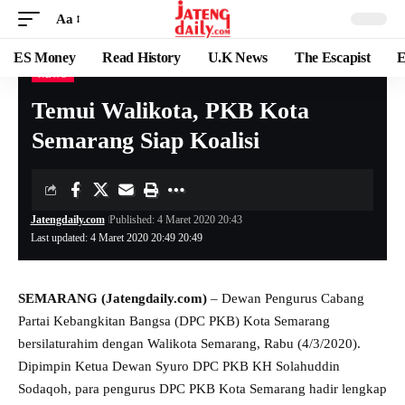
Aa
ES Money
Read History
U.K News
The Escapist
E
NEWS
Temui Walikota, PKB Kota
Semarang Siap Koalisi
Jatengdaily.com
Published: 4 Maret 2020 20:43
Last updated: 4 Maret 2020 20:49 20:49
SEMARANG (Jatengdaily.com)
– Dewan Pengurus Cabang
Partai Kebangkitan Bangsa (DPC PKB) Kota Semarang
bersilaturahim dengan Walikota Semarang, Rabu (4/3/2020).
Dipimpin Ketua Dewan Syuro DPC PKB KH Solahuddin
Sodaqoh, para pengurus DPC PKB Kota Semarang hadir lengkap