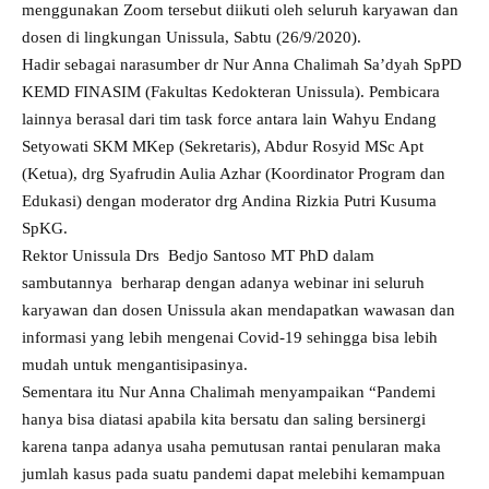
menggunakan Zoom tersebut diikuti oleh seluruh karyawan dan
dosen di lingkungan Unissula, Sabtu (26/9/2020).
Hadir sebagai narasumber dr Nur Anna Chalimah Sa’dyah SpPD
KEMD FINASIM (Fakultas Kedokteran Unissula). Pembicara
lainnya berasal dari tim task force antara lain Wahyu Endang
Setyowati SKM MKep (Sekretaris), Abdur Rosyid MSc Apt
(Ketua), drg Syafrudin Aulia Azhar (Koordinator Program dan
Edukasi) dengan moderator drg Andina Rizkia Putri Kusuma
SpKG.
Rektor Unissula Drs Bedjo Santoso MT PhD dalam
sambutannya berharap dengan adanya webinar ini seluruh
karyawan dan dosen Unissula akan mendapatkan wawasan dan
informasi yang lebih mengenai Covid-19 sehingga bisa lebih
mudah untuk mengantisipasinya.
Sementara itu Nur Anna Chalimah menyampaikan “Pandemi
hanya bisa diatasi apabila kita bersatu dan saling bersinergi
karena tanpa adanya usaha pemutusan rantai penularan maka
jumlah kasus pada suatu pandemi dapat melebihi kemampuan