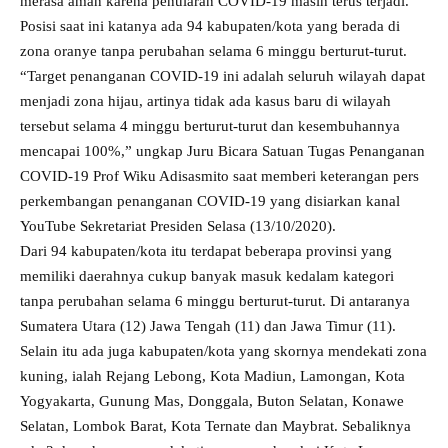
merasa aman karena penularan COVID-19 masih terus terjadi.
Posisi saat ini katanya ada 94 kabupaten/kota yang berada di
zona oranye tanpa perubahan selama 6 minggu berturut-turut.
“Target penanganan COVID-19 ini adalah seluruh wilayah dapat
menjadi zona hijau, artinya tidak ada kasus baru di wilayah
tersebut selama 4 minggu berturut-turut dan kesembuhannya
mencapai 100%,” ungkap Juru Bicara Satuan Tugas Penanganan
COVID-19 Prof Wiku Adisasmito saat memberi keterangan pers
perkembangan penanganan COVID-19 yang disiarkan kanal
YouTube Sekretariat Presiden Selasa (13/10/2020).
Dari 94 kabupaten/kota itu terdapat beberapa provinsi yang
memiliki daerahnya cukup banyak masuk kedalam kategori
tanpa perubahan selama 6 minggu berturut-turut. Di antaranya
Sumatera Utara (12) Jawa Tengah (11) dan Jawa Timur (11).
Selain itu ada juga kabupaten/kota yang skornya mendekati zona
kuning, ialah Rejang Lebong, Kota Madiun, Lamongan, Kota
Yogyakarta, Gunung Mas, Donggala, Buton Selatan, Konawe
Selatan, Lombok Barat, Kota Ternate dan Maybrat. Sebaliknya