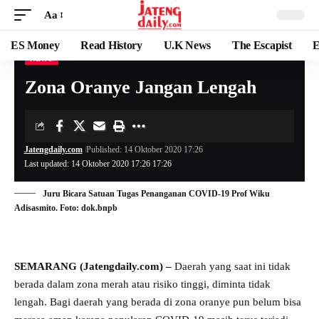
Aa
ES Money
Read History
U.K News
The Escapist
E
NEWS
Zona Oranye Jangan Lengah
Jatengdaily.com
Published: 14 Oktober 2020 17:26
Last updated: 14 Oktober 2020 17:26 17:26
Juru Bicara Satuan Tugas Penanganan COVID-19 Prof Wiku
Adisasmito. Foto: dok.bnpb
SEMARANG (Jatengdaily.com) –
Daerah yang saat ini tidak
berada dalam zona merah atau risiko tinggi, diminta tidak
lengah. Bagi daerah yang berada di zona oranye pun belum bisa