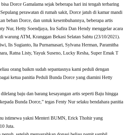
bisa Dorce Gamalama sejak beberapa hari ini tengah terbaring
. Sepulang perawatan di rumah sakit, Dorce jatuh di kamar mandi
kan beban Dorce, dan untuk kesembuhannya, beberapa artis
ty Nur, Hetty Soendjaya, Ira Safira Dan Hendy menggelar acara
r di warung ATM, Kranggan Bekasi Selatan Sabtu (23/10/2021).
Kiwi, Iis Sugianto, Ita Purnamasari, Sylvana Herman, Paramitha
ara, Ratna Listy, Yayuk Suseno, Lucky Resha, Super Emak T
eliau orang baikm sudah sepantasnya kami peduli dengan
sebagai ketua panitia Peduli Bunda Dorce yang diamini Hetty
 dilelang baju dan barang kesayangan artis seperti Baju hingga
kepada Bunda Dorce,” tegas Fenty Nur selaku bendahara panitia
 tamu istimewa yakni Menteri BUMN, Erick Thohir yang
0 Juta.
n penuh, setelah menyerahkan donasi beliau pamit sambil