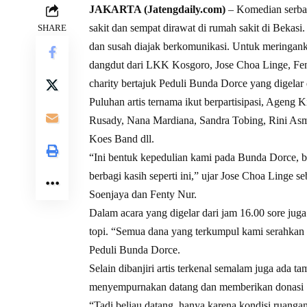
JAKARTA (Jatengdaily.com)
– Komedian serba 
sakit dan sempat dirawat di rumah sakit di Bekasi
SHARE
dan susah diajak berkomunikasi. Untuk meringan
dangdut dari LKK Kosgoro, Jose Choa Linge, Fen
charity bertajuk Peduli Bunda Dorce yang digela
Puluhan artis ternama ikut berpartisipasi, Ageng 
Rusady, Nana Mardiana, Sandra Tobing, Rini Asm
Koes Band dll.
“Ini bentuk kepedulian kami pada Bunda Dorce, b
berbagi kasih seperti ini,” ujar Jose Choa Linge 
Soenjaya dan Fenty Nur.
Dalam acara yang digelar dari jam 16.00 sore juga
topi. “Semua dana yang terkumpul kami serahkan 
Peduli Bunda Dorce.
Selain dibanjiri artis terkenal semalam juga ada
menyempurnakan datang dan memberikan donasi 1
“Tadi beliau datang, hanya karena kondisi ruanga