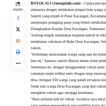
BOYOLALI (Jatengdaily.com) –
Upaya percepat
antaranya dengan melakukan jemput bola warga y
SHARE
Seperti yang terjadi di Pasar Kacangan, Kecamatan
menjemput pedagang pasar yang belum melakukan
Diungkapkan Kepala Desa Kacangan, Sudarsono 
Andong tengah melakukan kegiatan patroli di se
melakukan vaksinasi di Balai Desa Kacangan, Sel
vaksin.
“Kebetulan menemukan warga yang saat ini belum
hari ini,” katanya seperti dilansir laman resmi pem
Sementara itu, dengan menggunakan vaksin jenis
vaksinasi mulai terlihat antre dengan tetap mener
desa, terdapat 550 warga yang sudah tervaksin da
Salah satu warga Desa Kacangan yang ikut vaksin, 
mengikuti vaksin agar menjaga kesehatan.
“Baru pertama kali ini vaksin. Awalnya saya takut
yang sedang mengandung usia sembilan bulan ini