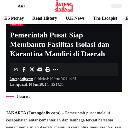
Aa
ES Money
Read History
U.K News
The Escapist
E
NEWS
Pemerintah Pusat Siap
Membantu Fasilitas Isolasi dan
Karantina Mandiri di Daerah
Jatengdaily.com
Published: 10 Juni 2021 14:35
Last updated: 10 Juni 2021 14:35 14:35
Ilustrasi.
JAKARTA (Jatengdaily.com) –
Pemerintah pusat melalui
kesepakatan antar kementerian dan lembaga terkait bersama
jajaran pemerintah daerah, memutuskan untuk mendesentralisasi