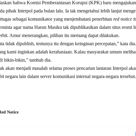
laskan bahwa Komisi Pemberantasan Korupsi (KPK) baru mengajuka
a pihak Interpol pada bulan lalu. Ia tak mengetahui lebih lanjut mengen
rtugas sebagai komunikator yang menjembatani penerbitan
red notice
it
meminta agar nama Harun Masiku tak dipublikasikan dalam situs resmi I
terbit. Amur menerangkan, pilihan itu memang dapat dilakukan.
inta tidak dipublish, tentunya itu dengan keinginan percepatan,” kata dia
g kami inginkan adalah kerahasiaan. Kalau masyarakat umum melihat i
di bikin-bikin,” tambah dia.
tak akan menjadi masalah selama proses pencarian lantaran Interpol ak
4 negara lain dalam server komunikasi internal negara-negara tersebut.
Red Notice