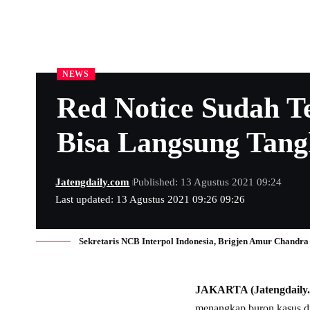
NEWS
Red Notice Sudah Te
Bisa Langsung Tan
Jatengdaily.com
Published: 13 Agustus 2021 09:24
Last updated: 13 Agustus 2021 09:26 09:26
Sekretaris NCB Interpol Indonesia, Brigjen Amur Chandra 
JAKARTA (Jatengdaily
menangkap buron kasus d