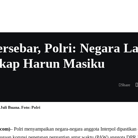
rsebar, Polri: Negara La
gkap Harun Masiku
Share
Juli Buana. Foto: Polri
.com)
– Polri menyampaikan negara-negara anggota Interpol dipastikan
ugaan korupsi penetapan pergantian antar waktu (PAW) anggota DPR