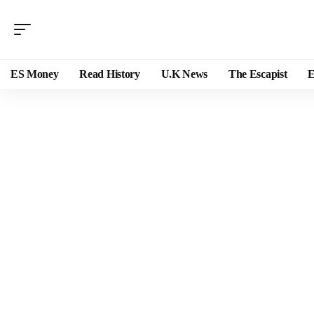
ES Money
Read History
U.K News
The Escapist
E