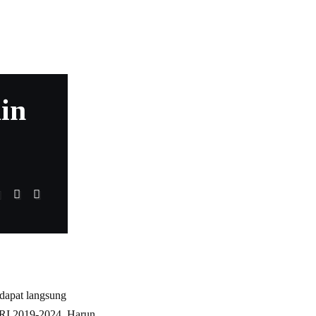
in
 dapat langsung
 RI 2019-2024, Harun