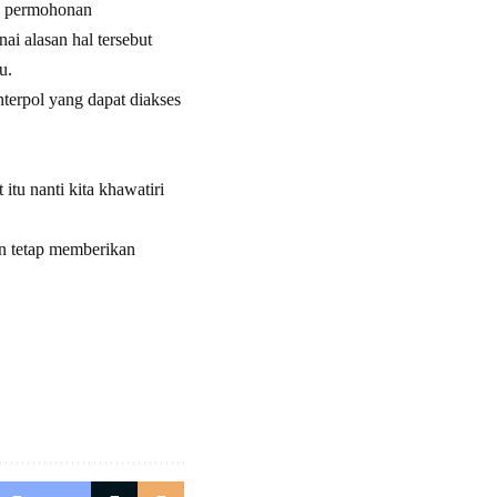
n permohonan
ai alasan hal tersebut
u.
nterpol yang dapat diakses
.
tu nanti kita khawatiri
an tetap memberikan