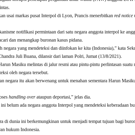
intas.
ukan usai markas pusat Interpol di Lyon, Prancis menerbitkan
red notice
isme notifikasi permintaan dari satu negara anggota interpol ke anggot
ncari dan menangkap buronan kasus pidana.
negara yang mendeteksi dan diinfokan ke kita (Indonesia),” kata Sek
handra Juli Buana, dilansir dari laman Polri, Jumat (13/8/2021).
run Masiku melintas di jalur resmi atau pintu-pintu perlintasan suatu 
eksi oleh negara tersebut.
nan negara itu akan berwenang untuk menahan sementara Harun Masik
roses
handling over
ataupun deportasi,” jelas dia.
ini belum ada negara anggota Interpol yang mendeteksi keberadaan bu
a di dunia ini berkemungkinan untuk menjadi tempat tujuan bagi buron
aran hukum Indonesia.