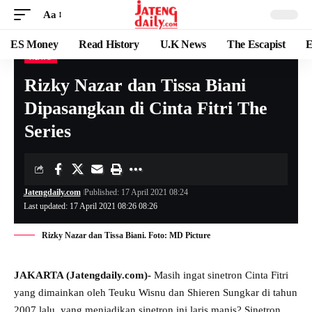
Aa
ES Money
Read History
U.K News
The Escapist
E
NEWS
Rizky Nazar dan Tissa Biani
Dipasangkan di Cinta Fitri The
Series
Jatengdaily.com
Published: 17 April 2021 08:24
Last updated: 17 April 2021 08:26 08:26
Rizky Nazar dan Tissa Biani. Foto: MD Picture
JAKARTA (Jatengdaily.com)-
Masih ingat sinetron Cinta Fitri
yang dimainkan oleh Teuku Wisnu dan Shieren Sungkar di tahun
2007 lalu, yang menjadikan sinetron ini laris manis? Sinetron