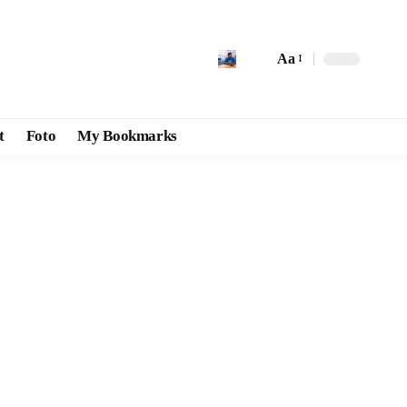
Aa
t
Foto
My Bookmarks