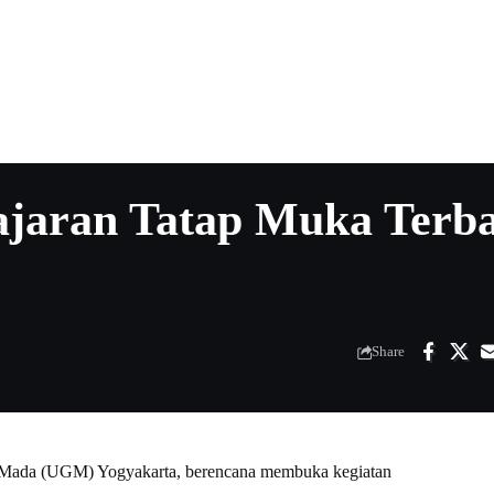
aran Tatap Muka Terba
Share
 Mada (UGM) Yogyakarta, berencana membuka kegiatan