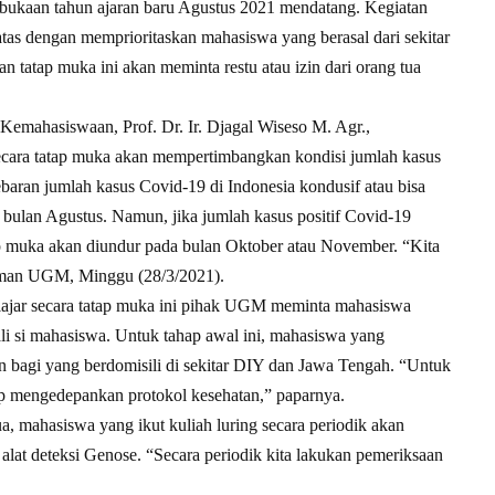
mbukaan tahun ajaran baru Agustus 2021 mendatang. Kegiatan
batas dengan memprioritaskan mahasiswa yang berasal dari sekitar
tatap muka ini akan meminta restu atau izin dari orang tua
Kemahasiswaan, Prof. Dr. Ir. Djagal Wiseso M. Agr.,
ecara tatap muka akan mempertimbangkan kondisi jumlah kasus
ebaran jumlah kasus Covid-19 di Indonesia kondusif atau bisa
 bulan Agustus. Namun, jika jumlah kasus positif Covid-19
p muka akan diundur pada bulan Oktober atau November. “Kita
 laman UGM, Minggu (28/3/2021).
lajar secara tatap muka ini pihak UGM meminta mahasiswa
li si mahasiswa. Untuk tahap awal ini, mahasiswa yang
an bagi yang berdomisili di sekitar DIY dan Jawa Tengah. “Untuk
etap mengedepankan protokol kesehatan,” paparnya.
a, mahasiswa yang ikut kuliah luring secara periodik akan
alat deteksi Genose. “Secara periodik kita lakukan pemeriksaan