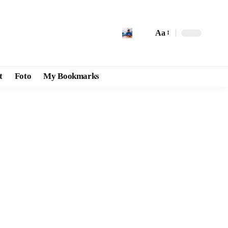
Aa
t
Foto
My Bookmarks