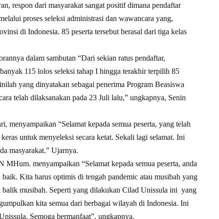
n, respon dari masyarakat sangat positif dimana pendaftar
 melalui proses seleksi administrasi dan wawancara yang,
ovinsi di Indonesia. 85 peserta tersebut berasal dari tiga kelas
orannya dalam sambutan “Dari sekian ratus pendaftar,
anyak 115 lolos seleksi tahap I hingga terakhir terpilih 85
ar inilah yang dinyatakan sebagai penerima Program Beasiswa
cara telah dilaksanakan pada 23 Juli lalu,” ungkapnya, Senin
i, menyampaikan “Selamat kepada semua peserta, yang telah
 keras untuk menyeleksi secara ketat. Sekali lagi selamat. Ini
da masyarakat.” Ujarnya.
p N MHum. menyampaikan “Selamat kepada semua peserta, anda
n baik. Kita harus optimis di tengah pandemic atau musibah yang
 balik musibah. Seperti yang dilakukan Cilad Unissula ini yang
gumpulkan kita semua dari berbagai wilayah di Indonesia. Ini
 Unissula. Semoga bermanfaat”, ungkapnya.