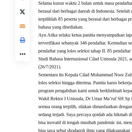
Selama kurun waktu 2 bulan untuk masa pendaftara
berasal dari berbagai daerah di Indonesia. Setelah
terpilihlah 85 peserta yang berasal dari berbagai pr
bahasa yang disediakan.
Ayu Atika selaku ketua panitia menyampaikan lap
terverifikasi sebanyak 346 pendaftar. Kemudian seb
pendaftar yang lolos seleksi tahap II. 85 pendaft
Studi Bahasa Internasional Cilad Unissula 2021, a
(26/7/2021).
Sementara itu Kepala Cilad Mohammad Noor Zuhr
lolos seleksi hingga diterima. Panitia harus bekerja
program pengabdian kami untuk berkhidmah kepa
Wakil Rektor I Unissula, Dr Umar Ma’ruf SH S
semua orang terpilih, silakan dimanfaatkan denga
sedang terjadi. Saya percaya qoidah ada hikmah di
bisa inovatif di tengah musibah pandemic ini, men
bisa saya sebut shodaqoh ilmu yang dilaksanakan