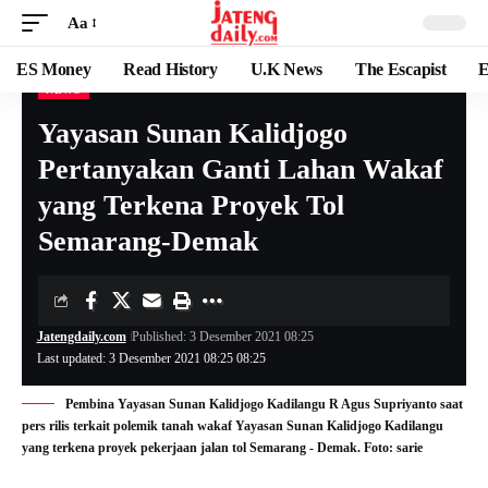
Aa
ES Money
Read History
U.K News
The Escapist
E
NEWS
Yayasan Sunan Kalidjogo
Pertanyakan Ganti Lahan Wakaf
yang Terkena Proyek Tol
Semarang-Demak
Jatengdaily.com
Published: 3 Desember 2021 08:25
Last updated: 3 Desember 2021 08:25 08:25
Pembina Yayasan Sunan Kalidjogo Kadilangu R Agus Supriyanto saat
pers rilis terkait polemik tanah wakaf Yayasan Sunan Kalidjogo Kadilangu
yang terkena proyek pekerjaan jalan tol Semarang - Demak. Foto: sarie