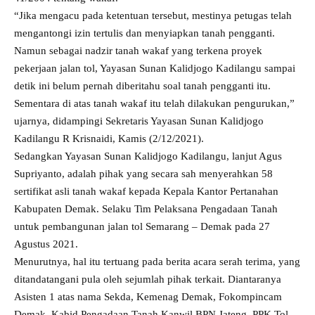
“Jika mengacu pada ketentuan tersebut, mestinya petugas telah
mengantongi izin tertulis dan menyiapkan tanah pengganti.
Namun sebagai nadzir tanah wakaf yang terkena proyek
pekerjaan jalan tol, Yayasan Sunan Kalidjogo Kadilangu sampai
detik ini belum pernah diberitahu soal tanah pengganti itu.
Sementara di atas tanah wakaf itu telah dilakukan pengurukan,”
ujarnya, didampingi Sekretaris Yayasan Sunan Kalidjogo
Kadilangu R Krisnaidi, Kamis (2/12/2021).
Sedangkan Yayasan Sunan Kalidjogo Kadilangu, lanjut Agus
Supriyanto, adalah pihak yang secara sah menyerahkan 58
sertifikat asli tanah wakaf kepada Kepala Kantor Pertanahan
Kabupaten Demak. Selaku Tim Pelaksana Pengadaan Tanah
untuk pembangunan jalan tol Semarang – Demak pada 27
Agustus 2021.
Menurutnya, hal itu tertuang pada berita acara serah terima, yang
ditandatangani pula oleh sejumlah pihak terkait. Diantaranya
Asisten 1 atas nama Sekda, Kemenag Demak, Fokompincam
Demak, Kabid Pengadaan Tanah Kanwil BPN Jateng, PPK Tol