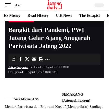
Aa
ES Money
Read History
U.K News
The Escapist
E
NEWS
WISATA
Bangkit dari Pandemi, PWI
Jateng Gelar Ajang Anugerah
Pariwisata Jateng 2022
Jatengdaily.com
Published: 10 Agustus 2022 18:01
Last updated: 10 Agustus 2022 18:01 18:01
SEMARANG
Amir Machmud NS
(Jatengdaily.com)
–
Menteri Pariwisata dan Ekonomi Kreatif (Menparekraf) Sandiaga