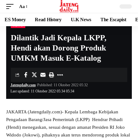
Aa
ES Money
Read History
U.K News
The Escapist
E
NEWS
Dilantik Jadi Kepala LKPP,
Hendi akan Dorong Produk
UMKM Masuk E-Katalog
Jatengdaily.com
Published: 11 Oktober 2022 05:32
Last updated: 11 Oktober 2022 05:34 05:34
JAKARTA (Jatengdaily.com)- Kepala Lembaga Kebijakan
Pengadaan Barang/Jasa Pemerintah (LKPP) Hendrar Prihadi
(Hendi) menegaskan, sesuai dengan amanat Presiden RI Joko
Widodo (Jokowi), pihaknya akan terus mendorong produk lokal