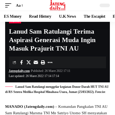
Aa
ES Money
Read History
U.K News
The Escapist
E
NEWS
Lanud Sam Ratulangi Terima
Aspirasi Generasi Muda Ingin
Masuk Prajurit TNI AU
Jatengdaily.com
Published: 26 Maret 2022 17:11
Last updated: 26 Maret 2022 17:14 17:14
Lanud Sam Ratulangi menggelar kegiatan Donor Darah HUT TNI AU
di RS Sentra Medika Hospital Minahasa Utara, Jumat (25/03/2022). Foto:ist
MANADO (Jatengdaily.com)
– Komandan Pangkalan TNI AU
Sam Ratulangi Marsma TNI Mn Satriyo Utomo SH menyatakan