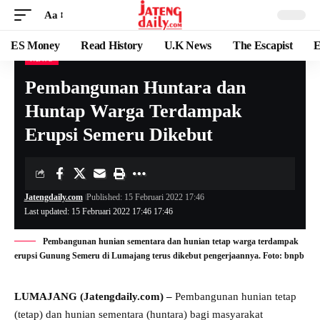
Aa
ES Money
Read History
U.K News
The Escapist
E
NEWS
Pembangunan Huntara dan
Huntap Warga Terdampak
Erupsi Semeru Dikebut
Jatengdaily.com
Published: 15 Februari 2022 17:46
Last updated: 15 Februari 2022 17:46 17:46
Pembangunan hunian sementara dan hunian tetap warga terdampak
erupsi Gunung Semeru di Lumajang terus dikebut pengerjaannya. Foto: bnpb
LUMAJANG (Jatengdaily.com) –
Pembangunan hunian tetap
(tetap) dan hunian sementara (huntara) bagi masyarakat