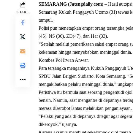
SEMARANG (Jatengdaily.com) –
Hasil autopsi
Semarang Kukuh Panggayuh Utomo (31) tewas kar
SHARE
tumpul.
Polisi pun menetapkan empat orang tersangka pe
(45), NS (36), ZD(47), dan Har (33).
“Setelah melalui pemeriksaan saksi empat orang s
kekerasan hingga menyebabkan meninggal dunia.
Kombes Pol Irwan Anwar.
Para tersangka menganiaya Kukuh Panggayuh Uto
SPBU Jalan Brigjen Sudiarto, Kota Semarang. “S
mengakibatkan pelaku meninggal dunia,” ungkap
Peristiwa itu bermula saat seorang pengemudi oj
bensin. Namun, saat mengantre di depannya terda
merasa diserobot lantas melakukan penganiayaan.
“Pelaku yang ada di depannya ditegur agar segera
dikeroyok,” ujarnya.
Karena aksinya membuat sekelompok ojol marah, a