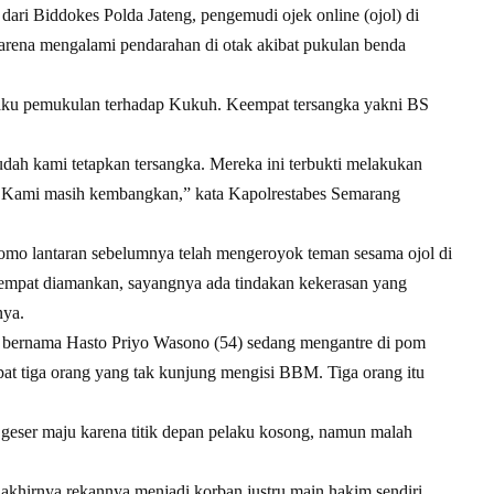
 dari Biddokes Polda Jateng, pengemudi ojek online (ojol) di
ena mengalami pendarahan di otak akibat pukulan benda
laku pemukulan terhadap Kukuh. Keempat tersangka yakni BS
udah kami tetapkan tersangka. Mereka ini terbukti melakukan
 Kami masih kembangkan,” kata Kapolrestabes Semarang
mo lantaran sebelumnya telah mengeroyok teman sesama ojol di
empat diamankan, sayangnya ada tindakan kekerasan yang
nya.
ol bernama Hasto Priyo Wasono (54) sedang mengantre di pom
pat tiga orang yang tak kunjung mengisi BBM. Tiga orang itu
 geser maju karena titik depan pelaku kosong, namun malah
khirnya rekannya menjadi korban justru main hakim sendiri