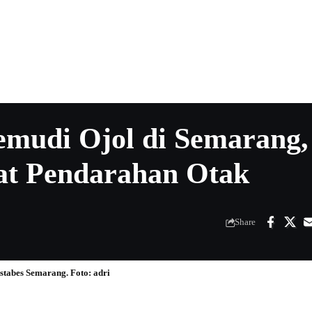
mudi Ojol di Semarang,
at Pendarahan Otak
Share
tabes Semarang. Foto: adri