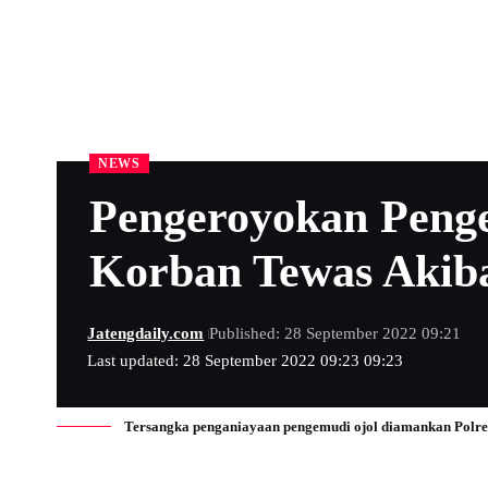
NEWS
Pengeroyokan Penge
Korban Tewas Akib
Jatengdaily.com
Published: 28 September 2022 09:21
Last updated: 28 September 2022 09:23 09:23
Tersangka penganiayaan pengemudi ojol diamankan Polres